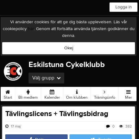
Logga in
Vi använder cookies för att ge dig bästa upplevelsen. Läs vår
cookiepolicy
här
. Genom att fortsätta använda tjänsten godkänner du
denna.
Okej
Eskilstuna Cykelklubb
Välj grupp
Start
Bli medlem
Kalender
Om klubben
Träningsinfo
Mer
Tävlingslicens + Tävlingsbidrag
17 maj
0
382