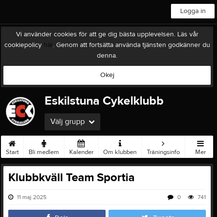
Logga in
Vi använder cookies för att ge dig bästa upplevelsen. Läs vår
cookiepolicy
här
. Genom att fortsätta använda tjänsten godkänner du
denna.
Okej
Eskilstuna Cykelklubb
Välj grupp
Start
Bli medlem
Kalender
Om klubben
Träningsinfo
Mer
Klubbkväll Team Sportia
11 maj 2025
0
741