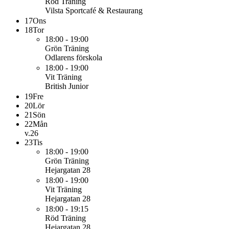
Röd
Träning
Vilsta Sportcafé & Restaurang
17
Ons
18
Tor
18:00 - 19:00
Grön
Träning
Odlarens förskola
18:00 - 19:00
Vit
Träning
British Junior
19
Fre
20
Lör
21
Sön
22
Mån
v.26
23
Tis
18:00 - 19:00
Grön
Träning
Hejargatan 28
18:00 - 19:00
Vit
Träning
Hejargatan 28
18:00 - 19:15
Röd
Träning
Hejargatan 28